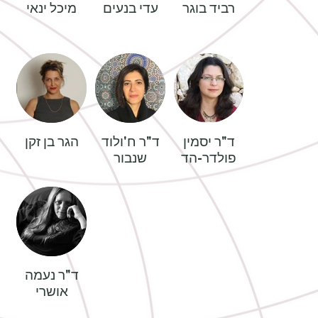
רביד בוגר
עדי בנעים
מיכל ינאי
ד"ר יסמין
ד"ר ח'ולוד
הגר בן זקן
פולדר-הד
שנבור
ד"ר נעמה
אושרי