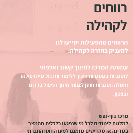
רווחים
לקהילה
הרווחים מהפעילות יסייעו לנו
להעניק בחזרה לקהילה:
עמותת המרכז לחינוך קשוב ואכפתי
לתוכניות במסגרות חינוך ללימוד ותרגול מיינדפולנס
וחמלה ותוכניות חוסן לצוותי חינוך וטיפול בדרום
ובצפון.
מרכז גוף-נפש
למלגות לימודים לכל מי שנפגעו כלכלית מהמצב
במדינה
או
מקדישים מזמנם למען החוסן החברתי