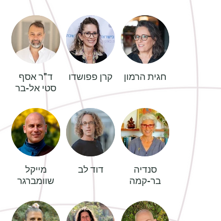
חגית הרמון
קרן פפושדו
ד"ר אסף
סטי אל-בר
סנדיה
דוד לב
מייקל
בר-קמה
שוומברגר