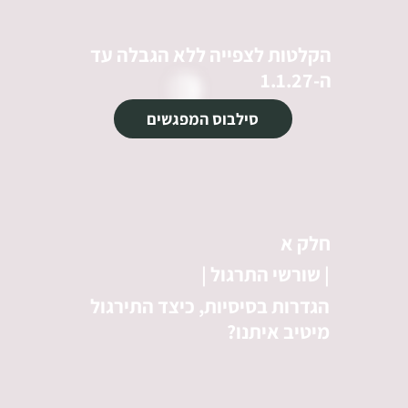
הקלטות לצפייה ללא הגבלה עד
ה-1.1.27
סילבוס המפגשים
חלק א
| שורשי התרגול |
הגדרות בסיסיות, כיצד התירגול
מיטיב איתנו?