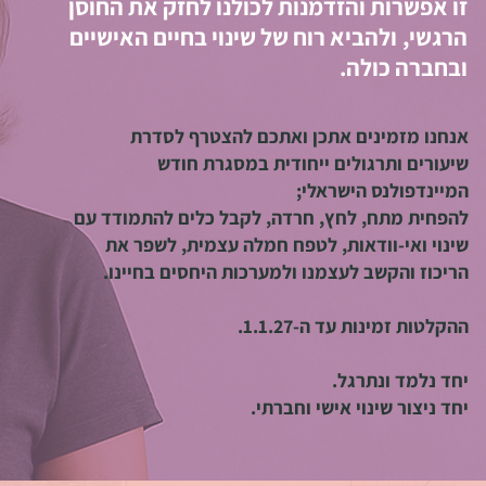
זו אפשרות והזדמנות לכולנו לחזק את החוסן
הרגשי, ולהביא רוח של שינוי בחיים האישיים
ובחברה כולה.
אנחנו מזמינים אתכן ואתכם להצטרף לסדרת
שיעורים ותרגולים ייחודית במסגרת חודש
המיינדפולנס הישראלי;
להפחית מתח, לחץ, חרדה, לקבל כלים להתמודד עם
שינוי ואי-וודאות, לטפח חמלה עצמית, לשפר את
הריכוז והקשב לעצמנו ולמערכות היחסים בחיינו.
ההקלטות זמינות עד ה-1.1.27​.
יחד נלמד ונתרגל.
יחד ניצור שינוי אישי וחברתי.