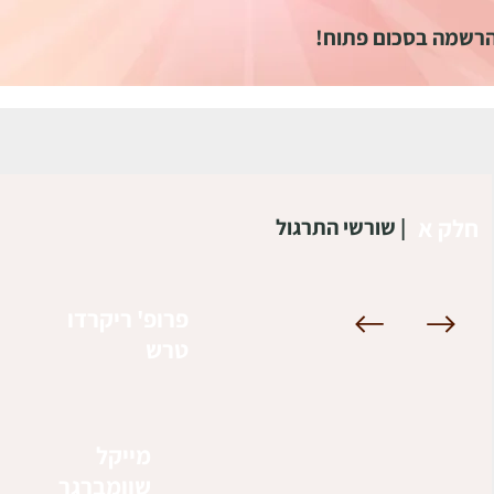
רשמה בסכום פתוח!
חלק א
| שורשי התרגול
פרופ' ריקרדו
טרש
מייקל
שוומברגר