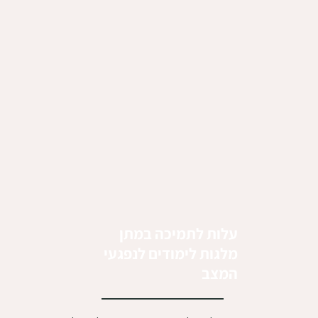
עלות לתמיכה במתן
מלגות לימודים לנפגעי
המצב