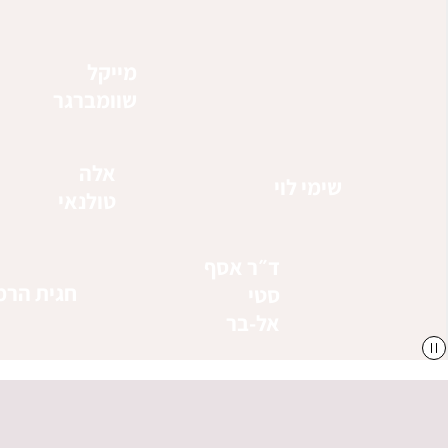
מייקל
שוומברגר
אלה
שימי לוי
טולנאי
ד״ר אסף
חגית הרמו
סטי
אל-בר