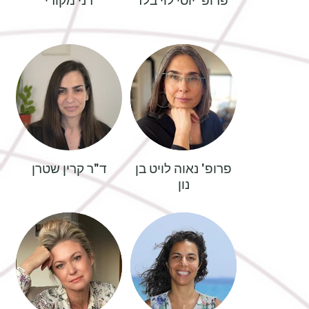
פרופ' נאוה לויט בן
ד"ר קרין שטרן
נון