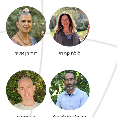
לילה קמחי
רות בן אשר
פרופ' יוסי לוי בלז
דני מקורי