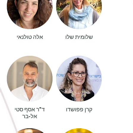
שלומית שלו
אלה טולנאי
קרן פפושדו
ד"ר אסף סטי
אל-בר