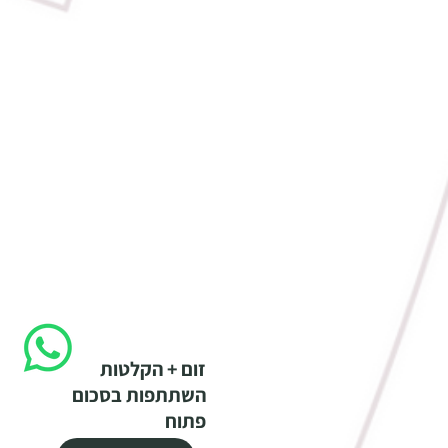
זום + הקלטות
השתתפות בסכום
פתוח