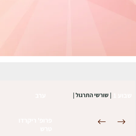
שבוע 1
ערב
| שורשי התרגול |
פרופ' ריקרדו
טרש