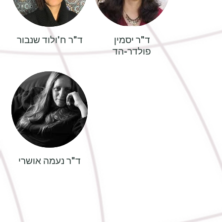
ד"ר יסמין
ד"ר ח'ולוד שנבור
פולדר-הד
ד"ר נעמה אושרי